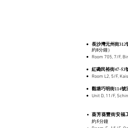
長沙灣元州街312
約8分鐘）
Room 705, 7/F, Bi
紅磡民裕街47-5
Room L2, 5/F, Kai
觀塘巧明街114號
Unit D, 11/F, Schi
葵芳葵豐街安福工
約5分鐘