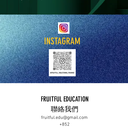
INSTAGRAM
FRUITFUL EDUCATION
​聯絡我們
fruitful.edu@gmail.com
+852